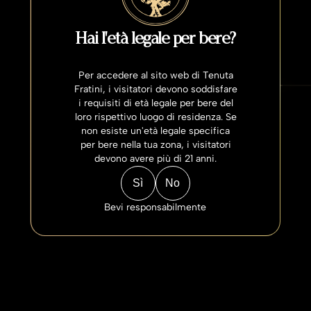
Cantina e Vinificazione
C
a
n
t
i
n
a
e
Hai l'età legale per bere?
V
i
n
i
f
i
c
a
z
i
o
n
e
Per accedere al sito web di Tenuta
Fratini, i visitatori devono soddisfare
i requisiti di età legale per bere del
loro rispettivo luogo di residenza. Se
non esiste un'età legale specifica
per bere nella tua zona, i visitatori
devono avere più di 21 anni.
Sì
No
Bevi responsabilmente